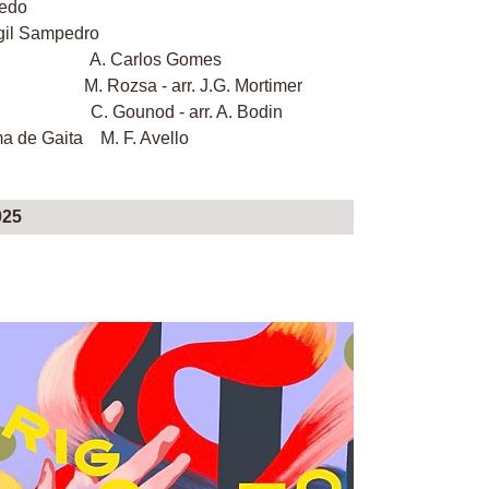
iedo
igil Sampedro
 Carlos Gomes
 Rozsa - arr. J.G. Mortimer
let. C. Gounod - arr. A. Bodin
ma de Gaita M. F. Avello
025