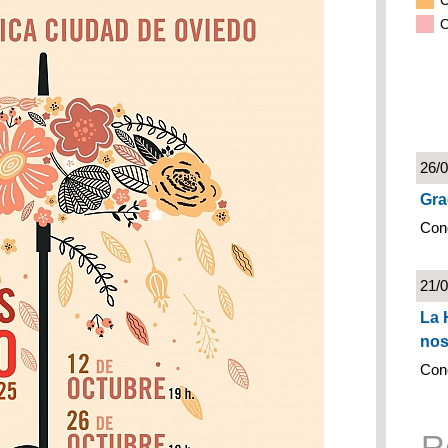
C
O
26/
Gra
Con
21/
La 
nos
Con
R