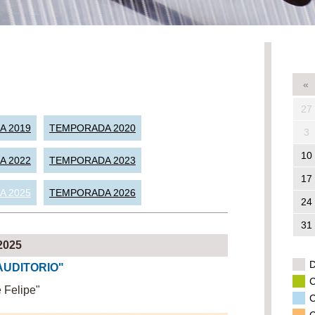
«
27
A 2019
TEMPORADA 2020
3
10
A 2022
TEMPORADA 2023
17
A 2025
TEMPORADA 2026
24
31
2025
D
AUDITORIO"
C
e Felipe"
C