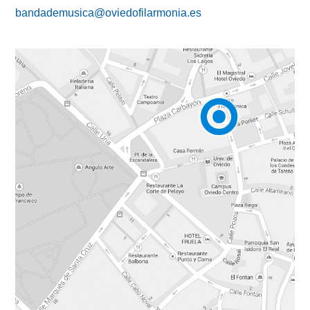
bandademusica@oviedofilarmonia.es