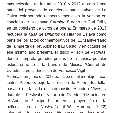
más ecléctica, en los años 2010 y 2012 el coro forma
parte del proyecto de conciertos participativos de La
Caixa, colaborando respectivamente en la versión en
concierto de la cantata
Carmina Burana
de Carl Orff y
en un concierto de coros de ópera. En marzo de 2013
recupera la
Misa de
Difuntos
de Hilarión Eslava como
parte de los actos conmemorativos del 1171aniversario
de la muerte del rey Alfonso II El Casto, y en octubre de
ese mismo año presenta el disco
Al son de Asturias
,
donde interpreta grandes piezas de la música popular
asturiana junto a la Banda de Música ‘Ciudad de
Oviedo’, bajo la dirección de Francisco Vigil.
Además, en junio de 2012 participa en el montaje lírico-
teatral
Amadeu
, bajo la dirección de Albert Boadella,
basado en la vida del compositor Amadeo Vives; y
durante el Festival de Verano de Oviedo 2013 actúa en
el Auditorio Príncipe Felipe en la proyección de la
película muda
Nosferatu
(F.W. Murnau, 1922)
interpretando una nueva partitura escrita por José María