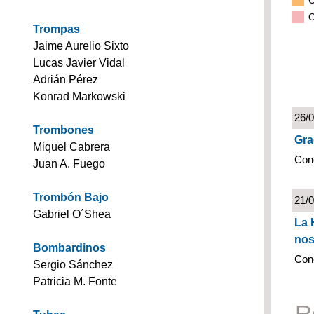
C
O
Trompas
Jaime Aurelio Sixto
Lucas Javier Vidal
Adrián Pérez
Konrad Markowski
26/
Trombones
Gra
Miquel Cabrera
Con
Juan A. Fuego
Trombón Bajo
21/
Gabriel O´Shea
La 
nos
Bombardinos
Con
Sergio Sánchez
Patricia M. Fonte
R