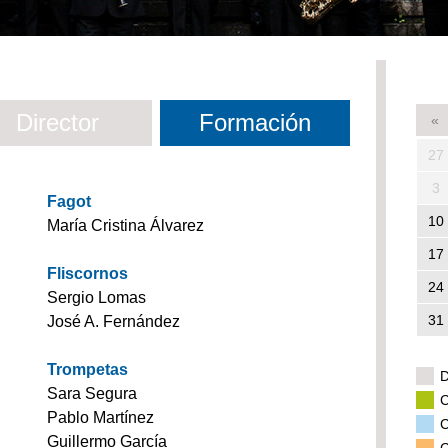
Director
Formación
«
27
3
Fagot
10
María Cristina Álvarez
17
Fliscornos
24
Sergio Lomas
31
José A. Fernández
Trompetas
D
Sara Segura
C
Pablo Martínez
C
Guillermo García