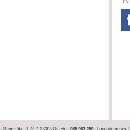
·
Mendizábal 3, 4ª P. 33003 Oviedo
·
985 953 259
·
bandademusica@o