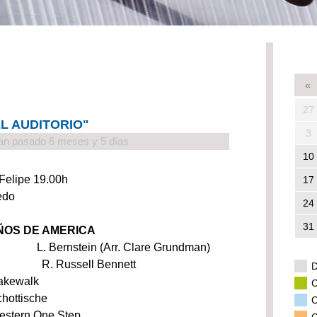
«
27
L AUDITORIO"
3
an pasado 6 meses y 5 días
10
 Felipe 19.00h
17
edo
24
31
ÑOS DE AMERICA
rnstein (Arr. Clare Grundman)
nces R. Russell Bennett
D
alk
C
sche
C
ne Step