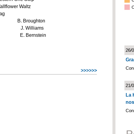
C
r Waltz
O
g
. Broughton
. Williams
ven E. Bernstein
26/
Gra
Con
>>>>>>
21/
La 
nos
Con
R