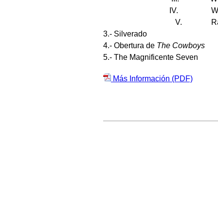
IV. Wallflowe
V. Ra
3.- Silverado B
4.- Obertura de
The Cowboys
J
5.- The Magnificente Se
Más Información (PDF)