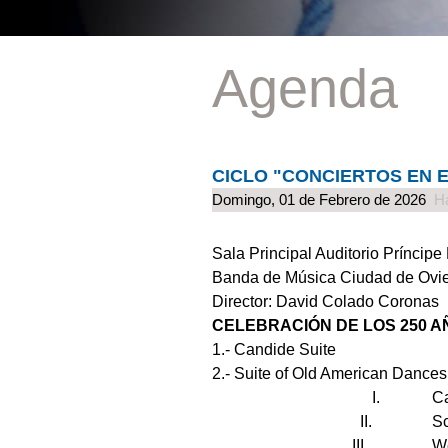
Agenda
CICLO "CONCIERTOS EN E
Domingo, 01 de Febrero de 2026
H
Sala Principal Auditorio Príncipe
Banda de Música Ciudad de Ovi
Director: David Colado Coronas
CELEBRACIÓN DE LOS 250 A
1.- Candide Suite L. Be
2.- Suite of Old American Da
I. Cakew
II. Schotti
III. Western O