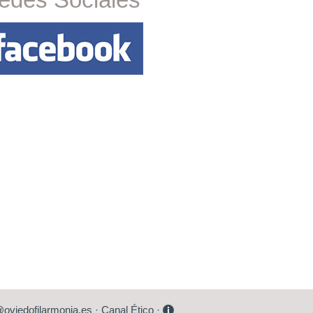
viedofilarmonia.es
·
Canal Ético
·